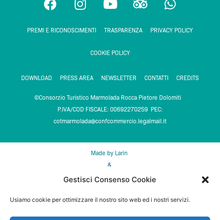
a
n
o
r
h
c
s
u
i
a
PREMI E RICONOSCIMENTI
TRASPARENZA
PRIVACY POLICY
e
t
t
p
t
b
a
u
a
s
COOKIE POLICY
o
g
b
d
a
o
r
e
v
p
DOWNLOAD
PRESS AREA
NEWSLETTER
CONTATTI
CREDITS
k
a
i
p
m
s
©Consorzio Turistico Marmolada Rocca Pietore Dolomiti
o
P.IVA/COD FISCALE: 00692270259 PEC:
r
cotmarmolada@confcommercio.legalmail.it
Made by Larin
&
DMS Feratel media technologies
Gestisci Consenso Cookie
Usiamo cookie per ottimizzare il nostro sito web ed i nostri servizi.