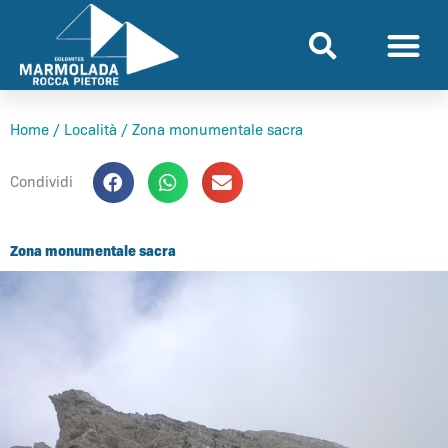
Vai
al
contenuto
Home
/
Località
/
Zona monumentale sacra
Condividi
Zona monumentale sacra