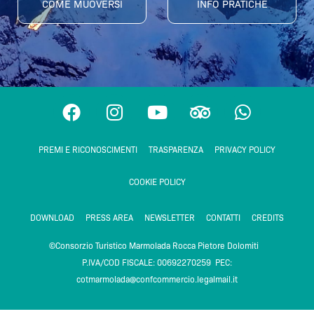
COME MUOVERSI
INFO PRATICHE
F
I
Y
T
W
a
n
o
r
h
c
s
u
i
a
PREMI E RICONOSCIMENTI
TRASPARENZA
PRIVACY POLICY
e
t
t
p
t
b
a
u
a
s
COOKIE POLICY
o
g
b
d
a
o
r
e
v
p
DOWNLOAD
PRESS AREA
NEWSLETTER
CONTATTI
CREDITS
k
a
i
p
m
s
©Consorzio Turistico Marmolada Rocca Pietore Dolomiti
o
P.IVA/COD FISCALE: 00692270259 PEC:
r
cotmarmolada@confcommercio.legalmail.it