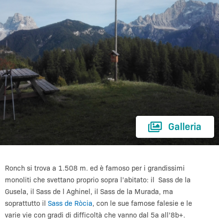
Galleria
Ronch si trova a 1.508 m. ed è famoso per i grandissimi
monoliti che svettano proprio sopra l’abitato: il Sass de la
Gusela, il Sass de l Aghinel, il Sass de la Murada, ma
soprattutto il
Sass de Ròcia
, con le sue famose falesie e le
varie vie con gradi di difficoltà che vanno dal 5a all’8b+.