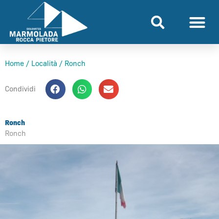
Vai
al
contenuto
Home
/
Località
/
Ronch
Condividi
Ronch
Ronch