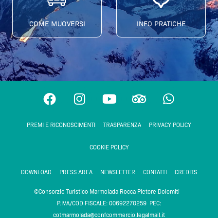
COME MUOVERSI
INFO PRATICHE
F
I
Y
T
W
a
n
o
r
h
c
s
u
i
a
PREMI E RICONOSCIMENTI
TRASPARENZA
PRIVACY POLICY
e
t
t
p
t
b
a
u
a
s
COOKIE POLICY
o
g
b
d
a
o
r
e
v
p
DOWNLOAD
PRESS AREA
NEWSLETTER
CONTATTI
CREDITS
k
a
i
p
m
s
©Consorzio Turistico Marmolada Rocca Pietore Dolomiti
o
P.IVA/COD FISCALE: 00692270259 PEC:
cotmarmolada@confcommercio.legalmail.it