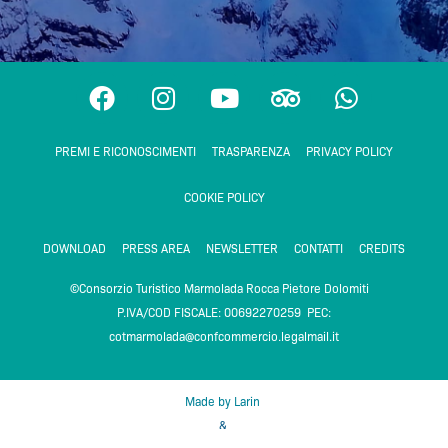
F
I
Y
T
W
a
n
o
r
h
c
s
u
i
a
PREMI E RICONOSCIMENTI
TRASPARENZA
PRIVACY POLICY
e
t
t
p
t
b
a
u
a
s
COOKIE POLICY
o
g
b
d
a
o
r
e
v
p
DOWNLOAD
PRESS AREA
NEWSLETTER
CONTATTI
CREDITS
k
a
i
p
m
s
©Consorzio Turistico Marmolada Rocca Pietore Dolomiti
o
P.IVA/COD FISCALE: 00692270259 PEC:
r
cotmarmolada@confcommercio.legalmail.it
Made by Larin
&