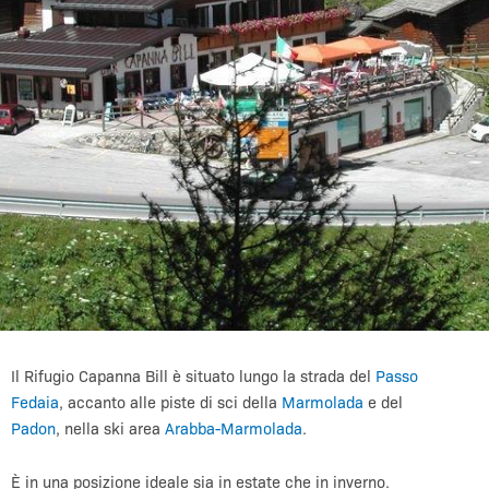
Il Rifugio Capanna Bill è situato lungo la strada del
Passo
Fedaia
, accanto alle piste di sci della
Marmolada
e del
Padon
, nella ski area
Arabba-Marmolada
.
È in una posizione ideale sia in estate che in inverno.