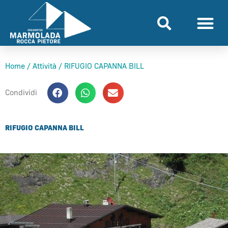
Vai
al
contenuto
Home
/
Attività
/
RIFUGIO CAPANNA BILL
Condividi
RIFUGIO CAPANNA BILL