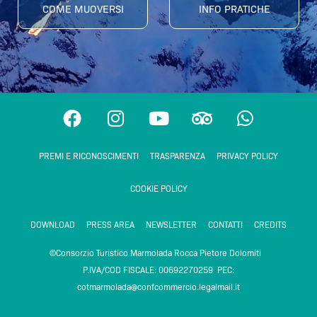
COME MUOVERSI
INFO PRATICHE
F
I
Y
T
W
a
n
o
r
h
c
s
u
i
a
PREMI E RICONOSCIMENTI
TRASPARENZA
PRIVACY POLICY
e
t
t
p
t
b
a
u
a
s
COOKIE POLICY
o
g
b
d
a
o
r
e
v
p
DOWNLOAD
PRESS AREA
NEWSLETTER
CONTATTI
CREDITS
k
a
i
p
m
s
©Consorzio Turistico Marmolada Rocca Pietore Dolomiti
o
P.IVA/COD FISCALE: 00692270259 PEC:
r
cotmarmolada@confcommercio.legalmail.it