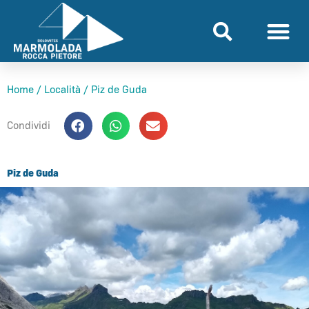
Vai
al
contenuto
Home
/
Località
/
Piz de Guda
Condividi
Piz de Guda