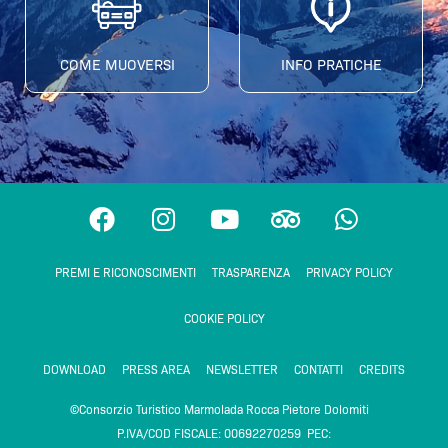
COME MUOVERSI
INFO PRATICHE
F
I
Y
T
W
a
n
o
r
h
c
s
u
i
a
PREMI E RICONOSCIMENTI
TRASPARENZA
PRIVACY POLICY
e
t
t
p
t
b
a
u
a
s
COOKIE POLICY
o
g
b
d
a
o
r
e
v
p
DOWNLOAD
PRESS AREA
NEWSLETTER
CONTATTI
CREDITS
k
a
i
p
m
s
©Consorzio Turistico Marmolada Rocca Pietore Dolomiti
o
P.IVA/COD FISCALE: 00692270259 PEC: