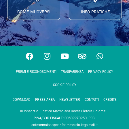
COME MUOVERSI
INFO PRATICHE
F
I
Y
T
W
a
n
o
r
h
c
s
u
i
a
PREMI E RICONOSCIMENTI
TRASPARENZA
PRIVACY POLICY
e
t
t
p
t
b
a
u
a
s
COOKIE POLICY
o
g
b
d
a
o
r
e
v
p
DOWNLOAD
PRESS AREA
NEWSLETTER
CONTATTI
CREDITS
k
a
i
p
m
s
©Consorzio Turistico Marmolada Rocca Pietore Dolomiti
o
P.IVA/COD FISCALE: 00692270259 PEC:
r
cotmarmolada@confcommercio.legalmail.it