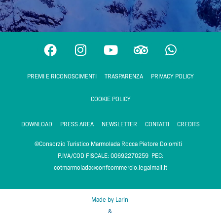
F
I
Y
T
W
a
n
o
r
h
c
s
u
i
a
PREMI E RICONOSCIMENTI
TRASPARENZA
PRIVACY POLICY
e
t
t
p
t
b
a
u
a
s
COOKIE POLICY
o
g
b
d
a
o
r
e
v
p
DOWNLOAD
PRESS AREA
NEWSLETTER
CONTATTI
CREDITS
k
a
i
p
m
s
©Consorzio Turistico Marmolada Rocca Pietore Dolomiti
o
P.IVA/COD FISCALE: 00692270259 PEC:
r
cotmarmolada@confcommercio.legalmail.it
Made by Larin
&