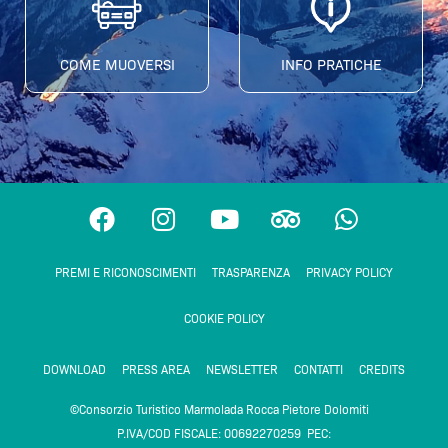
COME MUOVERSI
INFO PRATICHE
F
I
Y
T
W
a
n
o
r
h
c
s
u
i
a
PREMI E RICONOSCIMENTI
TRASPARENZA
PRIVACY POLICY
e
t
t
p
t
b
a
u
a
s
COOKIE POLICY
o
g
b
d
a
o
r
e
v
p
DOWNLOAD
PRESS AREA
NEWSLETTER
CONTATTI
CREDITS
k
a
i
p
m
s
©Consorzio Turistico Marmolada Rocca Pietore Dolomiti
o
P.IVA/COD FISCALE: 00692270259 PEC: