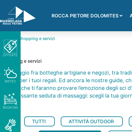
Vai
al
ROCCA PIETORE DOLOMITES
contenuto
Home
/
Shopping e servizi
OFFERTE
Shopping e servizi
Un viaggio fra botteghe artigiane e negozi, tra trad
per te per i tuoi regali. Ed ancora le nostre guide,
METEO
bike, o che ti faranno provare l’emozione degli sci d’
una rilassante seduta di massaggi: scegli la tua gio
BOOKING
TUTTI
ATTIVITÀ OUTDOOR