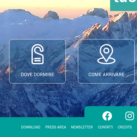
DOVE DORMIRE
COME ARRIVARE
F
I
a
n
c
s
DOWNLOAD
PRESS AREA
NEWSLETTER
CONTATTI
CREDITS