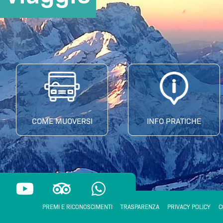
COME MUOVERSI
INFO PRATICHE
Y
T
W
o
r
h
u
i
a
PREMI E RICONOSCIMENTI
TRASPARENZA
PRIVACY POLICY
C