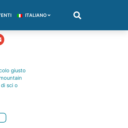
VENTI
ITALIANO
colo giusto
n mountain
di sci o