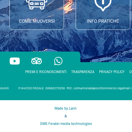
COME MUOVERSI
INFO PRATICHE
Y
T
W
o
r
h
u
i
a
PREMI E RICONOSCIMENTI
TRASPARENZA
PRIVACY POLICY
C
t
p
t
 Dolomiti
P.IVA/COD FISCALE: 00692270259 PEC:
cotmarmolada@confcommercio.legalmail.i
u
a
s
b
d
a
Made by Larin
e
v
p
&
i
p
DMS Feratel media technologies
m
s