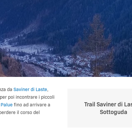
nza da
Saviner di Laste
,
per poi incontrare i piccoli
Trail Saviner di La
,
Palue
fino ad arrivare a
Sottoguda
 perdere il corso del