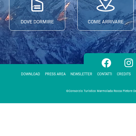
DOVE DORMIRE
COME ARRIVARE
F
I
a
n
c
s
DOWNLOAD
PRESS AREA
NEWSLETTER
CONTATTI
CREDITS
e
t
©Consorzio Turistico Marmolada Rocca Pietore
b
a
o
g
o
r
k
a