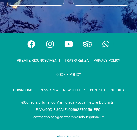
F
I
Y
T
W
a
n
o
r
h
c
s
u
i
a
PREMI E RICONOSCIMENTI
TRASPARENZA
PRIVACY POLICY
e
t
t
p
t
b
a
u
a
s
COOKIE POLICY
o
g
b
d
a
o
r
e
v
p
DOWNLOAD
PRESS AREA
NEWSLETTER
CONTATTI
CREDITS
k
a
i
p
m
s
©Consorzio Turistico Marmolada Rocca Pietore Dolomiti
o
P.IVA/COD FISCALE: 00692270259 PEC:
r
cotmarmolada@confcommercio.legalmail.it
Made by Larin