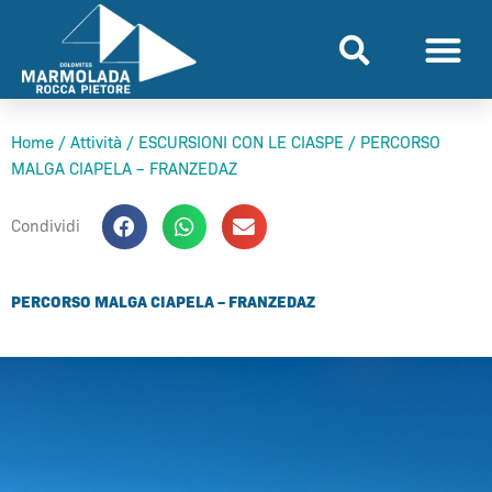
Vai
al
contenuto
Home
/
Attività
/
ESCURSIONI CON LE CIASPE
/
PERCORSO
MALGA CIAPELA – FRANZEDAZ
Condividi
PERCORSO MALGA CIAPELA – FRANZEDAZ